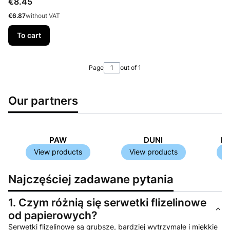
Price
€8.45
Price
€6.87
without VAT
To cart
Page
out of 1
Our partners
PAW
DUNI
H
View products
View products
V
Najczęściej zadawane pytania
1.
Czym różnią się serwetki flizelinowe
od papierowych?
Serwetki flizelinowe są grubsze, bardziej wytrzymałe i miękkie