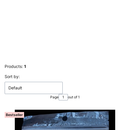
Products:
1
List of products
Sort by:
Default
Page
out of 1
Bestseller